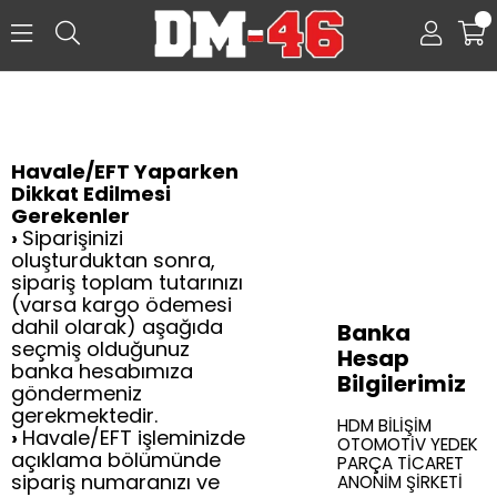
0
Havale/EFT Yaparken
Dikkat Edilmesi
Gerekenler
›
Siparişinizi
oluşturduktan sonra,
sipariş toplam tutarınızı
(varsa kargo ödemesi
dahil olarak) aşağıda
Banka
seçmiş olduğunuz
Hesap
banka hesabımıza
Bilgilerimiz
göndermeniz
gerekmektedir.
HDM BİLİŞİM
›
Havale/EFT işleminizde
OTOMOTİV YEDEK
açıklama bölümünde
PARÇA TİCARET
sipariş numaranızı ve
ANONİM ŞİRKETİ