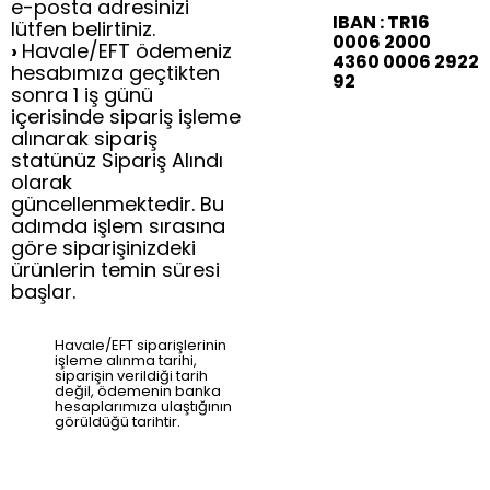
e-posta adresinizi
IBAN : TR16
lütfen belirtiniz.
0006 2000
›
Havale/EFT ödemeniz
4360 0006 2922
hesabımıza geçtikten
92
sonra 1 iş günü
içerisinde sipariş işleme
alınarak sipariş
statünüz Sipariş Alındı
olarak
güncellenmektedir. Bu
adımda işlem sırasına
göre siparişinizdeki
ürünlerin temin süresi
başlar.
Havale/EFT siparişlerinin
işleme alınma tarihi,
siparişin verildiği tarih
değil, ödemenin banka
hesaplarımıza ulaştığının
görüldüğü tarihtir.