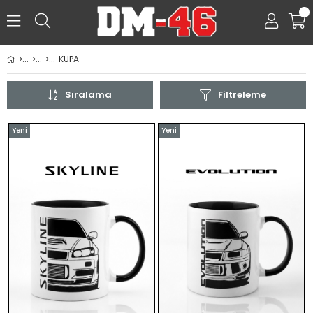
0
KUPA
Sıralama
Filtreleme
Yeni
Yeni
Ürün
Ürün