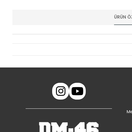
ÜRÜN ÖZ
Me