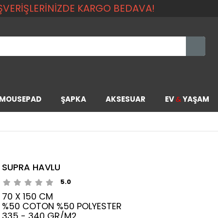
LIŞVERİŞLERİNİZDE KARGO BEDAVA!
MOUSEPAD
ŞAPKA
AKSESUAR
EV
&
YAŞAM
SUPRA HAVLU
5.0
70 X 150 CM
%50 COTON %50 POLYESTER
335 - 340 GR/M2