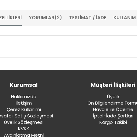
ELLIKLERI
YORUMLAR
(2)
TESLİMAT / İADE
KULLANIM
Kurumsal
Müşteri İlişkileri
Hakkımızda
Üyelik
İletişim
Ön Bilgilendirme Form
Çerez Kullanımı
Havale ile Ödeme
safeli Satış Sözleşmesi
İptal-İade Şartları
Üyelik Sözleşmesi
Kargo Takibi
KVKK
Aydınlatma Metni