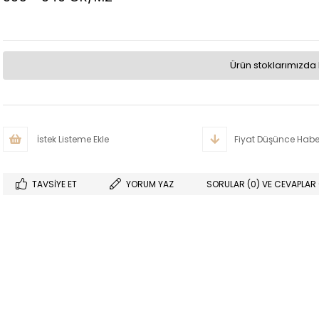
Ürün stoklarımızda 
İstek Listeme Ekle
Fiyat Düşünce Habe
TAVSIYE ET
YORUM YAZ
SORULAR (0) VE CEVAPLAR 